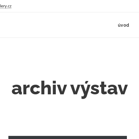
lery.cz
úvod
archiv výstav