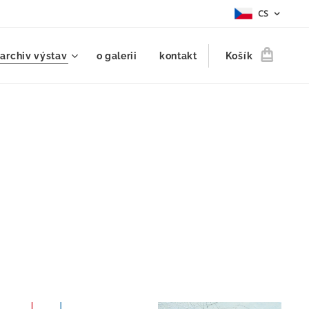
CS
archiv výstav
o galerii
kontakt
Košík